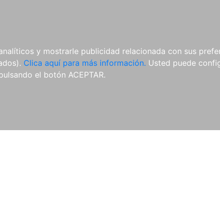
analíticos y mostrarle publicidad relacionada con sus prefer
tados).
Clica aquí para más información.
Usted puede configu
ACTUALIZACIONES
E-BOOKS
CURSOS
P
pulsando el botón ACEPTAR.